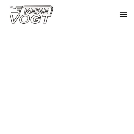
Willkommen
bei ReiseVogt
"Einsteigen, abfahren, wohlfühlen" soll auch in
Zukunft für unsere Reisen stehen. Mit
langjähriger Erfahrung und engagierten
Mitarbeiterinnen und Mitarbeitern steht